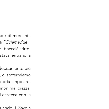
de di mercanti, 
ti “
Sciamadde
”, 
 baccalà fritto, 
stava entrano a 
 decisamente più 
 ci soffermiamo 
oria singolare, 
monima piazza. 
azzecca con la 
uando i Savoia 