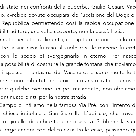
i stato nei confronti della Superba. Giulio Cesare Vacc
po, avrebbe dovuto occuparsi dell’uccisione del Doge e
a Repubblica permettendo così la rapida occupazione d
 il traditore, una volta scoperto, non la passò liscia. 
nato per alto tradimento, decapitato, i suoi beni furono
noltre la sua casa fu rasa al suolo e sulle macerie fu eret
con lo scopo di svergognarlo in eterno. Per nascon
la possibilità di costruire la grande fontana che troviamo
iri spesso il fantasma del Vacchero, e sono molte le t
he si sono imbattuti nel famigerato aristocratico genoves
arte qualche piccione un po’ malandato, non abbiamo n
ontinuato diritti per la nostra strada! 
Campo ci infiliamo nella famosa Via Prè, con l’intento d
 chiesa intitolata a San Sisto II.  L'edificio, che trove
ico gioiello di architettura neoclassica. Sebbene la sua 
 si erge ancora con delicatezza tra le case, passando qu