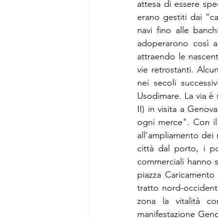
attesa di essere spe
erano gestiti dai “ca
navi fino alle banch
adoperarono così ad
attraendo le nascenti
vie retrostanti. Alc
nei secoli successiv
Usodimare. La via è s
II) in visita a Geno
ogni merce". Con il
all'ampliamento dei 
città dal porto, i p
commerciali hanno s
piazza Caricamento è
tratto nord-occident
zona la vitalità 
manifestazione Genova