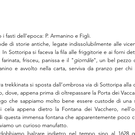
 i fasti dell’epoca: P. Armanino e Figli.
e di storie antiche, legate indissolubilmente alle vicen
In Sottoripa si faceva la fila alle friggitorie e ai forni det
arinata, frisceu, panissa e il "
giornâle
", un bel pezzo di
nino e avvolto nella carta, serviva da pranzo per chi 
ra trekkinata si sposta dall’ombrosa via di Sottoripa alla
, dove, appena prima di oltrepassare la Porta dei Vacca,
largo che sappiamo molto bene essere custode di una st
i cela appena dietro la Fontana dei Vacchero, nell’o
 di questa immensa fontana che apparentemente poco ci 
oviamo un curioso manufatto. 
 dobbiamo balzare indietro nel tempo sino al 1628 q