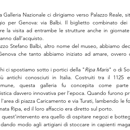
lla Galleria Nazionale ci dirigiamo verso Palazzo Reale, sit
gio per Genova: via Balbi. Il biglietto combinato dei 
re la visita ad entrambe le strutture anche in giornate d
 anno dall’acquisto.
azzo Stefano Balbi, altro nome del museo, abbiamo deci
 Genova che tanto abbiamo iniziato ad amare, ovvero qu
i ci spostiamo sotto i portici della "
Ripa Maris
" o di So
iù antichi conosciuti in Italia. Costruiti tra il 1125 e
 comune, questa galleria fu concepita come parte 
stica davvero innovativa per l’epoca. Quando furono prog
 l'area di piazza Caricamento e via Turati, lambendo le f
ata Ripa, ed il loro affaccio era diretto sul porto. 
quest’intervento era quello di ospitare negozi e bottegh
 dando modo agli artigiani di stoccare in capienti magazz