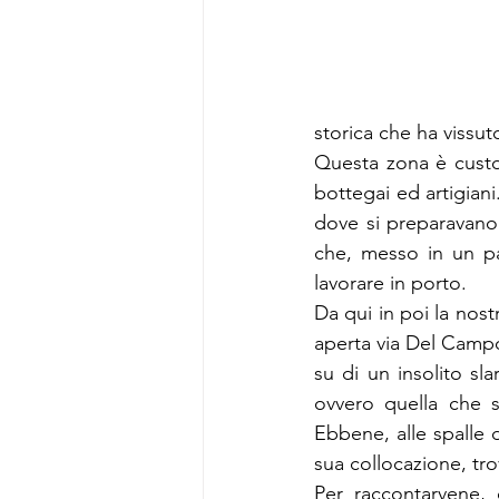
storica che ha vissuto
Questa zona è custod
bottegai ed artigiani. 
dove si preparavano f
che, messo in un pa
lavorare in porto.
Da qui in poi la nost
aperta via Del Campo
su di un insolito s
ovvero quella che s
Ebbene, alle spalle
sua collocazione, tr
Per raccontarvene,