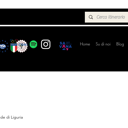
Home
Su di noi
Blog
e di Liguria