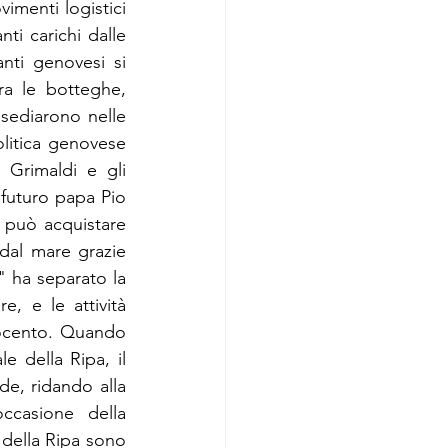
menti logistici 
ti carichi dalle 
nti genovesi si 
a le botteghe, 
nsediarono nelle 
litica genovese 
 Grimaldi e gli 
 futuro papa Pio 
 può acquistare 
dal mare grazie 
 ha separato la 
, e le attività 
ocento. Quando 
 della Ripa, il 
e, ridando alla 
casione della 
 della Ripa sono 