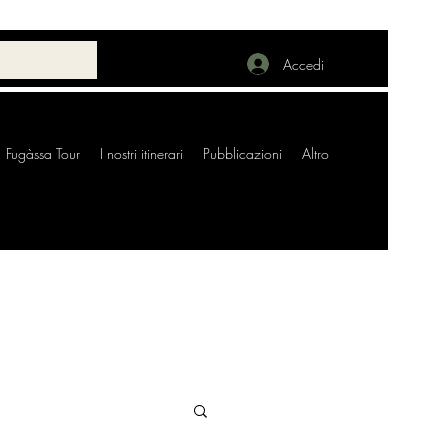
Accedi
Fugàssa Tour
I nostri itinerari
Pubblicazioni
Altro