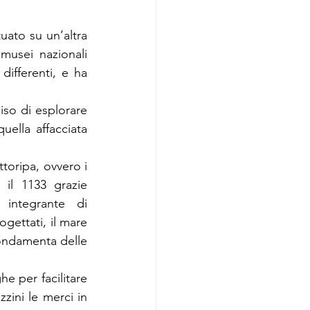
uato su un’altra 
musei nazionali 
ifferenti, e ha 
so di esplorare 
ella affacciata 
ttoripa, ovvero i 
 il 1133 grazie 
integrante di 
ettati, il mare 
ondamenta delle 
e per facilitare 
ini le merci in 