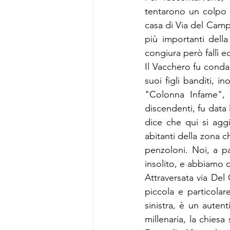
tentarono un colpo d
casa di Via del Cam
più importanti dell
congiura però fallì ed
Il Vacchero fu condan
suoi figli banditi, i
"Colonna Infame", 
discendenti, fu data 
dice che qui si agg
abitanti della zona c
penzoloni. Noi, a p
insolito, e abbiamo c
Attraversata via Del 
piccola e particolare
sinistra, è un autent
millenaria, la chiesa