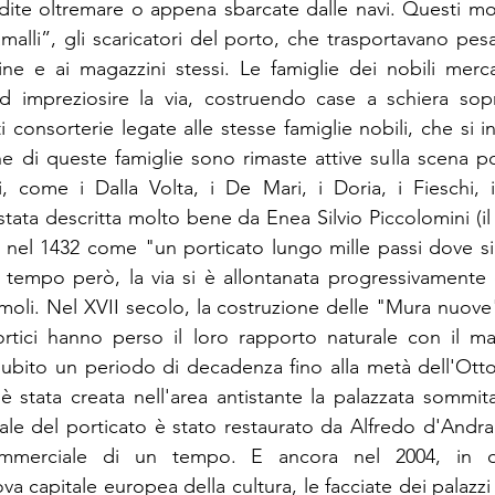
dite oltremare o appena sbarcate dalle navi. Questi movi
malli”, gli scaricatori del porto, che trasportavano pesan
ine e ai magazzini stessi. Le famiglie dei nobili merca
 impreziosire la via, costruendo case a schiera sopr
 consorterie legate alle stesse famiglie nobili, che si i
une di queste famiglie sono rimaste attive sulla scena po
i, come i Dalla Volta, i De Mari, i Doria, i Fieschi, i
tata descritta molto bene da Enea Silvio Piccolomini (il
va nel 1432 come "un porticato lungo mille passi dove si
 tempo però, la via si è allontanata progressivamente 
moli. Nel XVII secolo, la costruzione delle "Mura nuove"
ortici hanno perso il loro rapporto naturale con il mare
ubito un periodo di decadenza fino alla metà dell'Ott
 stata creata nell'area antistante la palazzata sommitale
ale del porticato è stato restaurato da Alfredo d'Andrad
commerciale di un tempo. E ancora nel 2004, in oc
 capitale europea della cultura, le facciate dei palazzi