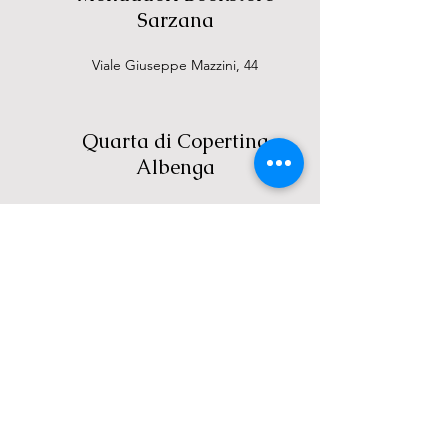
Sarzana
Viale Giuseppe Mazzini, 44
Quarta di Copertina
Albenga
Via Enrico D'Aste, 4
Ubik
Sanremo
Corso Roma, 30
Libreria Pinocchio
Ubik
Ventimiglia