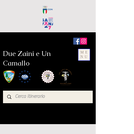
Due Zaini e Un
ME
NU
Camallo