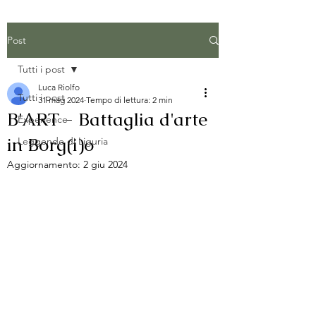
Post
Tutti i post
Luca Riolfo
Tutti i post
31 mag 2024
Tempo di lettura: 2 min
B'ART - Battaglia d'arte
Experience
in Borg(i)o
Leggende di Liguria
Aggiornamento:
2 giu 2024