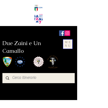
Due Zaini e Un
ME
NU
Camallo