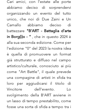
Cari amici, con l'estate alle porte 
abbiamo deciso di sorprendervi 
organizzando un evento del tutto 
unico, che noi di Due Zaini e Un 
Camallo abbiamo deciso di 
battezzare 
"B’ART - Battaglia d’arte 
in Borg(i)o - "
 , che in questo 2024 è 
alla sua seconda edizione. Come per 
l'edizione "0" del 2023 la nostra idea 
è quella di promuovere un format 
già strutturato e diffuso nel campo 
artistico/culturale, conosciuto ai più 
come "Art Battle", il quale prevede 
una compagine di artisti in sfida tra 
loro per aggiudicarsi il titolo di 
Vincitore dell’evento. Lo 
svolgimento della B’ART avviene in 
un lasso di tempo prestabilito, come 
fosse una sorta di sfida a tempo tra i 