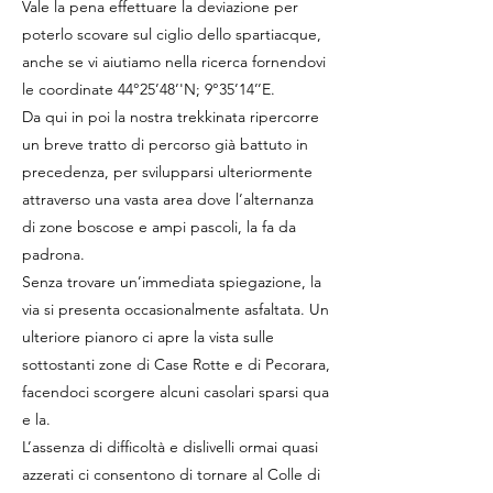
Vale la pena effettuare la deviazione per
poterlo scovare sul ciglio dello spartiacque,
anche se vi aiutiamo nella ricerca fornendovi
le coordinate 44°25’48’'N; 9°35’14’’E.
Da qui in poi la nostra trekkinata ripercorre
un breve tratto di percorso già battuto in
precedenza, per svilupparsi ulteriormente
attraverso una vasta area dove l’alternanza
di zone boscose e ampi pascoli, la fa da
padrona.
Senza trovare un’immediata spiegazione, la
via si presenta occasionalmente asfaltata. Un
ulteriore pianoro ci apre la vista sulle
sottostanti zone di Case Rotte e di Pecorara,
facendoci scorgere alcuni casolari sparsi qua
e la.
L’assenza di difficoltà e dislivelli ormai quasi
azzerati ci consentono di tornare al Colle di