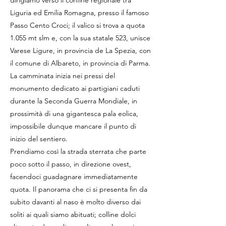
dirigiamo verso il confine regionale tra
Liguria ed Emilia Romagna, presso il famoso
Passo Cento Croci; il valico si trova a quota
1.055 mt slm e, con la sua statale 523, unisce
Varese Ligure, in provincia de La Spezia, con
il comune di Albareto, in provincia di Parma.
La camminata inizia nei pressi del
monumento dedicato ai partigiani caduti
durante la Seconda Guerra Mondiale, in
prossimità di una gigantesca pala eolica,
impossibile dunque mancare il punto di
inizio del sentiero.
Prendiamo così la strada sterrata che parte
poco sotto il passo, in direzione ovest,
facendoci guadagnare immediatamente
quota. Il panorama che ci si presenta fin da
subito davanti al naso è molto diverso dai
soliti ai quali siamo abituati; colline dolci