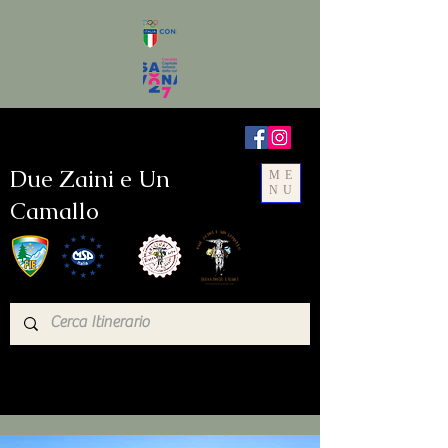
Due Zaini e Un
ME
NU
Camallo