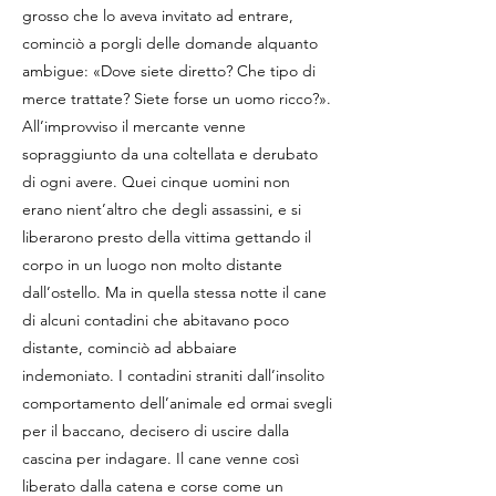
grosso che lo aveva invitato ad entrare,
cominciò a porgli delle domande alquanto
ambigue: «Dove siete diretto? Che tipo di
merce trattate? Siete forse un uomo ricco?».
All’improvviso il mercante venne
sopraggiunto da una coltellata e derubato
di ogni avere. Quei cinque uomini non
erano nient’altro che degli assassini, e si
liberarono presto della vittima gettando il
corpo in un luogo non molto distante
dall’ostello. Ma in quella stessa notte il cane
di alcuni contadini che abitavano poco
distante, cominciò ad abbaiare
indemoniato. I contadini straniti dall’insolito
comportamento dell’animale ed ormai svegli
per il baccano, decisero di uscire dalla
cascina per indagare. Il cane venne così
liberato dalla catena e corse come un