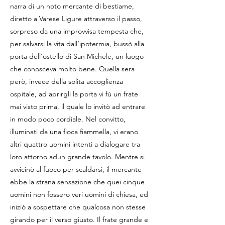
narra di un noto mercante di bestiame,
diretto a Varese Ligure attraverso il passo,
sorpreso da una improvvisa tempesta che,
per salvarsi la vita dall’ipotermia, bussò alla
porta dell'ostello di San Michele, un luogo
che conosceva molto bene. Quella sera
però, invece della solita accoglienza
ospitale, ad aprirgli la porta vi fù un frate
mai visto prima, il quale lo invitò ad entrare
in modo poco cordiale. Nel convitto,
illuminati da una fioca fiammella, vi erano
altri quattro uomini intenti a dialogare tra
loro attorno adun grande tavolo. Mentre si
avvicinò al fuoco per scaldarsi, il mercante
ebbe la strana sensazione che quei cinque
uomini non fossero veri uomini di chiesa, ed
iniziò a sospettare che qualcosa non stesse
girando per il verso giusto. Il frate grande e