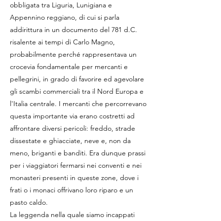
obbligata tra Liguria, Lunigiana e
Appennino reggiano, di cui si parla
addirittura in un documento del 781 d.C.
risalente ai tempi di Carlo Magno,
probabilmente perché rappresentava un
crocevia fondamentale per mercanti e
pellegrini, in grado di favorire ed agevolare
gli scambi commerciali tra il Nord Europa e
l'Italia centrale. I mercanti che percorrevano
questa importante via erano costretti ad
affrontare diversi pericoli: freddo, strade
dissestate e ghiacciate, neve e, non da
meno, briganti e banditi. Era dunque prassi
per i viaggiatori fermarsi nei conventi e nei
monasteri presenti in queste zone, dove i
frati o i monaci offrivano loro riparo e un
pasto caldo.
La leggenda nella quale siamo incappati