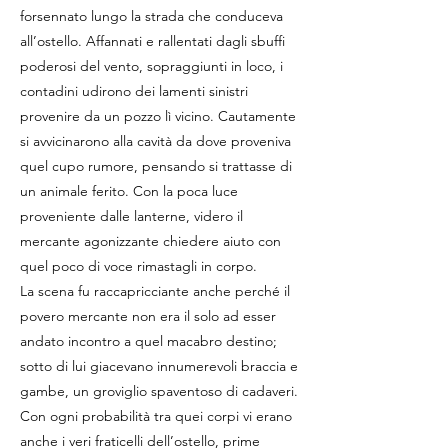
forsennato lungo la strada che conduceva
all’ostello. Affannati e rallentati dagli sbuffi
poderosi del vento, sopraggiunti in loco, i
contadini udirono dei lamenti sinistri
provenire da un pozzo lì vicino. Cautamente
si avvicinarono alla cavità da dove proveniva
quel cupo rumore, pensando si trattasse di
un animale ferito. Con la poca luce
proveniente dalle lanterne, videro il
mercante agonizzante chiedere aiuto con
quel poco di voce rimastagli in corpo.
La scena fu raccapricciante anche perché il
povero mercante non era il solo ad esser
andato incontro a quel macabro destino;
sotto di lui giacevano innumerevoli braccia e
gambe, un groviglio spaventoso di cadaveri.
Con ogni probabilità tra quei corpi vi erano
anche i veri fraticelli dell’ostello, prime