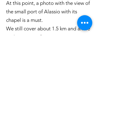
At this point, a photo with the view of
the small port of Alassio with its
chapel is a must.
We still cover about 1.5 km and arrive
at the square of S. Croce, our turning
point.
buoy where, after passing a stone
arch that in ancient times marked the
border between Albenga and Alassio,
we find the little church of the same
name.
We stop for a few moments near the
terraces underneath the religious
below the religious building, where
we contemplate the horizon.
On clear days it is easy to see the