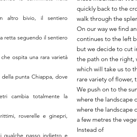
quickly back to the cr
altro bivio, il sentiero
walk through the spl
On our way we find an
ea retta seguendo il sentiero
continues to the left 
but we decide to cut in
che ospita una rara varietà
the path on the right, 
which will take us to 
à della punta Chiappa, dove
rare variety of flower, 
We push on to the su
tri cambia totalmente la
where the landscape 
where the landscape o
ittimi, roverelle e ginepri,
a few metres the vege
Instead of
di qualche passo indietro e