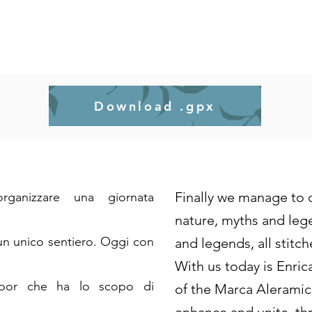
Download .gpx
Finally we manage to o
rganizzare una giornata
i
nature, myths and leg
 un unico sentiero. Oggi con
and legends, all stitc
With us today is Enric
door che ha lo scopo di
of the Marca Aleramic