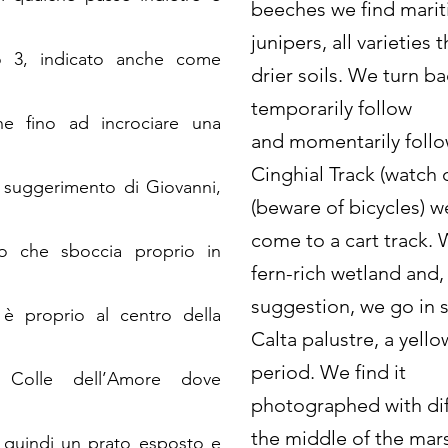
beeches we find mari
junipers, all varieties t
o 3, indicato anche come
drier soils. We turn b
temporarily follow
ne fino ad incrociare una
and momentarily follo
Cinghial Track (watch o
u suggerimento di Giovanni,
(beware of bicycles) w
come to a cart track. 
llo che sboccia proprio in
fern-rich wetland and,
suggestion, we go in s
 è proprio al centro della
Calta palustre, a yello
period. We find it
l Colle dell’Amore dove
photographed with diffi
the middle of the mar
o quindi un prato esposto e