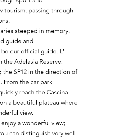
rough sport and
w tourism, passing through
ons,
neraries steeped in memory.
ed guide and
 be our official guide. L'
h the Adelasia Reserve.
 the SP12 in the direction of
. From the car park
quickly reach the Cascina
on a beautiful plateau where
derful view.
 enjoy a wonderful view;
you can distinguish very well