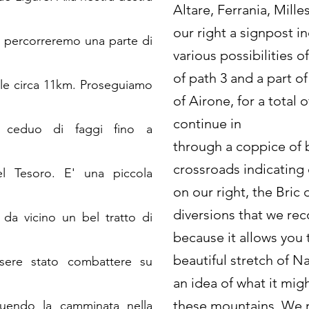
Altare, Ferrania, Mill
our right a signpost i
Noi percorreremo una parte di
various possibilities o
of path 3 and a part o
ale circa 11km. Proseguiamo
of Airone, for a total 
continue in
n ceduo di faggi fino a
through a coppice of 
crossroads indicating 
del Tesoro. E' una piccola
on our right, the Bric d
diversions that we r
da vicino un bel tratto di
because it allows you 
beautiful stretch of N
sere stato combattere su
an idea of what it mig
these mountains. We 
guendo la camminata nella