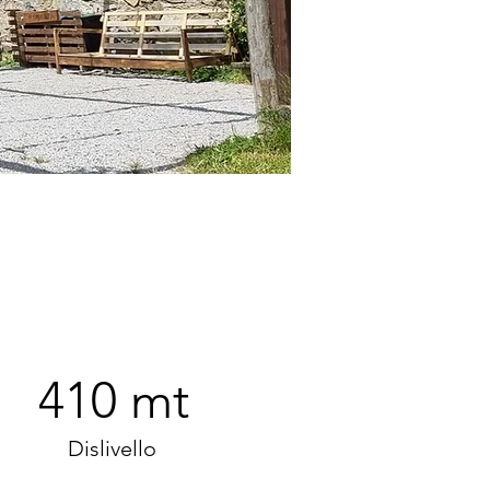
410 mt
Dislivello