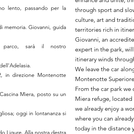
enhance and unite, th
smo lento, passando per la
through sport and slo
culture, art and traditi
isi di memoria. Giovanni, guida
territories rich in iti
Giovanni, an accredit
 parco, sarà il nostro
expert in the park, will
itinerary winds throug
 dell'Adelasia.
We leave the car along
2, in direzione Montenotte
Montenotte Superiore
From the car park we 
 Cascina Miera, posto su un
Miera refuge, located 
we already enjoy a won
gliosa; oggi in lontananza si
where you can already
today in the distance 
do Ligure. Alla nostra destra