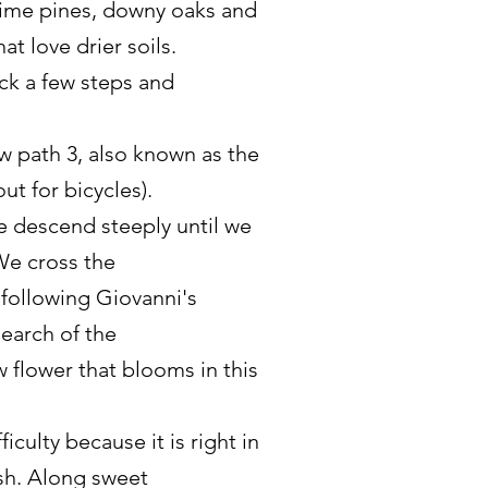
time pines, downy oaks and
hat love drier soils.
ack a few steps and
w path 3, also known as the
ut for bicycles).
e descend steeply until we
We cross the
 following Giovanni's
earch of the
w flower that blooms in this
culty because it is right in
sh. Along sweet