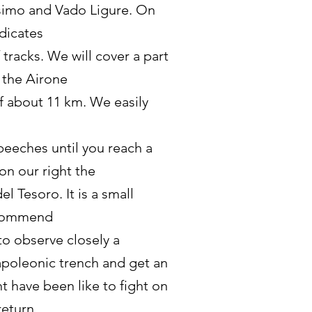
esimo and Vado Ligure. On
ndicates
f tracks. We will cover a part
f the Airone
of about 11 km. We easily
beeches until you reach a
on our right the
el Tesoro. It is a small
ecommend
to observe closely a
apoleonic trench and get an
ht have been like to fight on
return