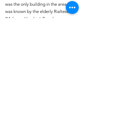
was the only building in the area, and
was known by the elderly Rialtese as
'Melogno Vecchio'. People were
advised to stay away from this house
as it was believed to be haunted by
witches. Stories are told of it being
the scene of ancient pagan cults. Its
name 'wizard's house' probably
derives from the presence of a large
stone, and from its dominant position.
Both were ideal characteristics at the
time for celebrating magic rituals.
After about a kilometre's walk on the
mostly level dirt track through the
forest accompanied by extravagant
metal and stone installations, we