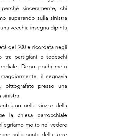
perchè sinceramente, chi
amo superando sulla sinistra
 una vecchia insegna dipinta
tà del 900 e ricordata negli
 tra partigiani e tedeschi
ondiale. Dopo pochi metri
 maggiormente: il segnavia
ro, pittografato presso una
sinistra.
ntriamo nelle viuzze della
e la chiesa parrocchiale
rallegriamo molto nel vedere
zano sulla punta della torre