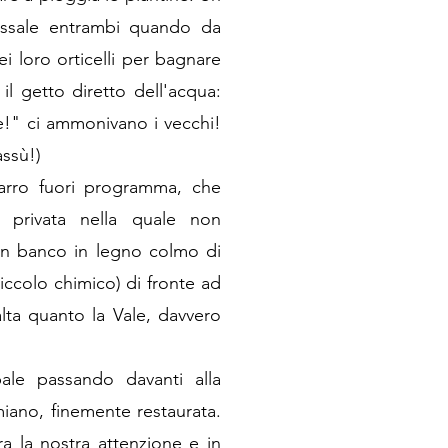
i assale entrambi quando da
i loro orticelli per bagnare
il getto diretto dell'acqua:
e!" ci ammonivano i vecchi!
assù!)
arro fuori programma, che
à privata nella quale non
n banco in legno colmo di
piccolo chimico) di fronte ad
lta quanto la Vale, davvero
pale passando davanti alla
iano, finemente restaurata.
a la nostra attenzione e in