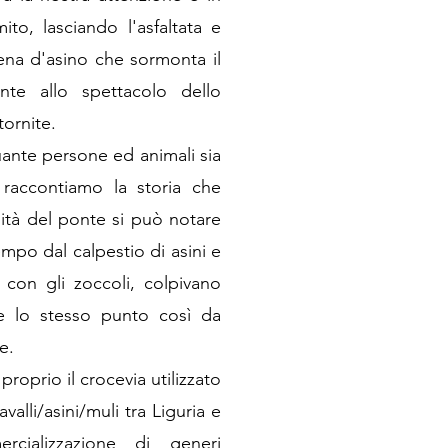
o, lasciando l'asfaltata e
ena d'asino che sormonta il
nte allo spettacolo dello
tornite.
nte persone ed animali sia
i raccontiamo la storia che
tà del ponte si può notare
mpo dal calpestio di asini e
a con gli zoccoli, colpivano
re lo stesso punto così da
e.
proprio il crocevia utilizzato
valli/asini/muli tra Liguria e
rcializzazione di generi