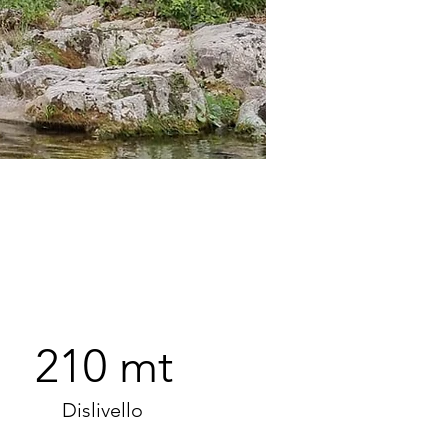
210 mt
Dislivello