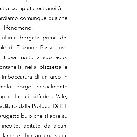
tra completa estraneità in
zzardiamo comunque qualche
 il fenomeno.
'ultima borgata prima del
ale di Frazione Bassi dove
si trova molto a suo agio.
ntanella nella piazzetta e
l'imboccatura di un arco in
ccolo borgo parzialmente
ice la curiosità della Vale,
adibito dalla Proloco Di Erli
 carugetto buio che si apre su
 incolto, abitato da alcuni
olame e chincaglieria varia.