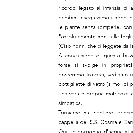
ricordo legato all'infanzia c
bambini inseguivamo i nonni ne
le piante senza romperle, con 
"assolutamente non sulle fogli
(Ciao nonni che ci leggete da l
A conclusione di questo bizz
forse si svolge in propriet
dovremmo trovarci, vediamo u
bottigliette di vetro (a mo' di 
una vera e propria matrioska a
simpatica.
Torniamo sul sentiero princi
cappella dei S.S. Cosma e Dam
Qui un gorgoglio d'acqua attir