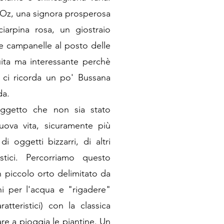
 Oz, una signora prosperosa
iarpina rosa, un giostraio
 campanelle al posto delle
uita ma interessante perchè
 ci ricorda un po' Bussana
da.
oggetto che non sia stato
uova vita, sicuramente più
i oggetti bizzarri, di altri
stici. Percorriamo questo
n piccolo orto delimitato da
hi per l'acqua e "rigadere"
ratteristici) con la classica
are a pioggia le piantine. Un