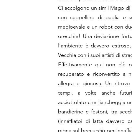
Ci accolgono un simil Mago di
con cappellino di paglia e sc
medioevale e un robot con due
orecchie! Una deviazione fort
l'ambiente è davvero estroso,
Vecchia con i suoi artisti di stra
Effettivamente qui non c'è 
recuperato e riconvertito a n
allegra e giocosa. Un ritrovo d
tempi, a volte anche futuri
acciottolato che fiancheggia u
bandierine e festoni, tra secc
(innaffiatoi di latta davvero ca
pigna sul beccuccio per innaffi